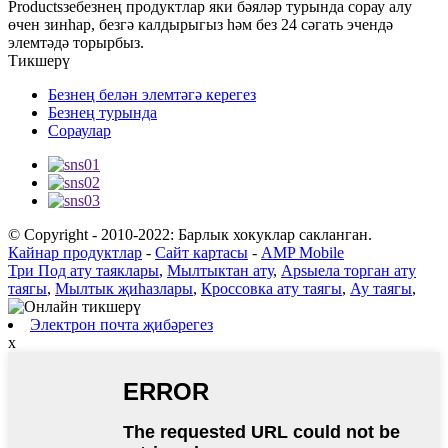
Productsзебезнең продуктлар яки бәяләр турында сорау алу
өчен зинһар, безгә калдырыгыз һәм без 24 сәгать эчендә
элемтәдә торырбыз.
Тикшерү
Безнең белән элемтәгә керегез
Безнең турында
Сораулар
© Copyright - 2010-2022: Барлык хокуклар сакланган.
Кайнар продуктлар
-
Сайт картасы
-
AMP Mobile
Три Под ату таяклары
,
Мылтыктан ату
,
Apsыела торган ату
таягы
,
Мылтык җиһазлары
,
Кроссовка ату таягы
,
Ау таягы
,
Электрон почта җибәрегез
x