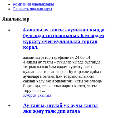
Компания яңалыклары
Сәнәгать яңалыклары
Яңалыклар
4 аяклы ау таягы - аучылар кырда
булганда тотрыклылык һәм ярдәм
күрсәтү өчен кулланыла торган
корал.
администратор тарафыннан 24-06-14
4 аяклы ау таягы - аучылар кырда булганда
тотрыклылык һәм ярдәм күрсәтү өчен
кулланыла торган корал. Бу кирәкле җиһаз
аучыларга баланс һәм тотрыклылыкны
саклап калу өчен эшләнгән, каты җирләрдә
йөргәндә, текә сызыкларны кичеп, читтә
тору өчен ...
Күбрәк укыгыз
Ау таягы, шулай ук ​​аучы таягы
яки җәяү таяк дип атала