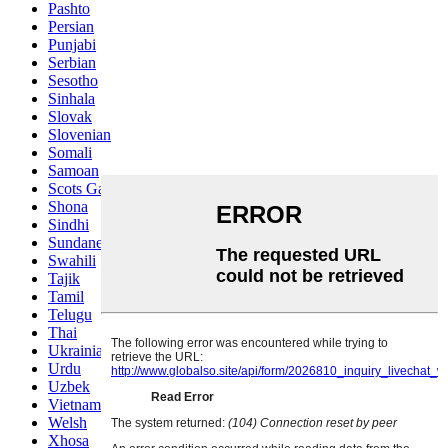
Pashto
Persian
Punjabi
Serbian
Sesotho
Sinhala
Slovak
Slovenian
Somali
Samoan
Scots Gaelic
Shona
Sindhi
Sundanese
Swahili
Tajik
Tamil
Telugu
Thai
Ukrainian
Urdu
Uzbek
Vietnamese
Welsh
Xhosa