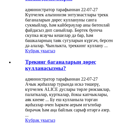
администратор тарафыннан 22-07-27
Күпчелек альпинизм энтузиастлары трекк
баганаларын дөрес куллануны санга
сукмыйлар, һәм кайберәүләр аны бөтенләй
файдасыз дип саныйлар. Бөртек буенча
скупка ясаучы кешеләр дә бар, һәм
башкаларның таяк сугуларын күргәч, берсен
дә алалар. Чынлыкта, треккинг куллану ...
Күбрәк укыгыз
Трекинг баганаларын дөрес
кулланасызмы?
администратор тарафыннан 22-07-27
Ачык җиһазлар турында искә төшерү,
күпчелек ALICE дуслары төрле рюкзаклар,
палаткалар, курткалар, йокы капчыклары,
аяк киеме ... Бу еш кулланыла торган
җиһазлар өчен һәркем аерым игътибар
бирәчәк һәм аңа байлык сарыф итәргә әзер.
...
Күбрәк укыгыз