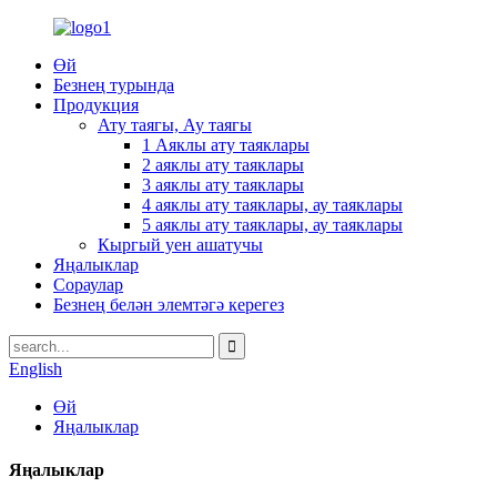
Өй
Безнең турында
Продукция
Ату таягы, Ау таягы
1 Аяклы ату таяклары
2 аяклы ату таяклары
3 аяклы ату таяклары
4 аяклы ату таяклары, ау таяклары
5 аяклы ату таяклары, ау таяклары
Кыргый уен ашатучы
Яңалыклар
Сораулар
Безнең белән элемтәгә керегез
English
Өй
Яңалыклар
Яңалыклар