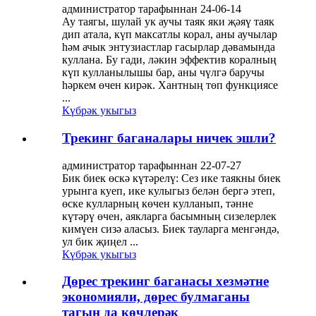
администратор тарафыннан 24-06-14
Ау таягы, шулай ук ​​аучы таяк яки җәяү таяк
дип атала, күп максатлы корал, аны аучылар
һәм ачык энтузиастлар гасырлар дәвамында
куллана. Бу гади, ләкин эффектив коралның
күп кулланылышы бар, аны чүлгә баручы
һәркем өчен кирәк. Хантның төп функциясе
...
Күбрәк укыгыз
Трекинг баганалары ничек эшли?
администратор тарафыннан 22-07-27
Бик биек өскә күтәрелү: Сез ике таякны биек
урынга куеп, ике кулыгыз белән бергә этеп,
өске кулларның көчен кулланып, тәнне
күтәрү өчен, аякларга басымның сизелерлек
кимүен сизә аласыз. Биек тауларга менгәндә,
ул бик җиңел ...
Күбрәк укыгыз
Дөрес трекинг баганасы хезмәтне
экономияли, дөрес булмаганы
тагын да көчлерәк