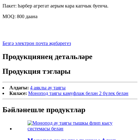
Пакет: һәрбер агрегат аерым кара капчык буенча.
MOQ: 800 даана
Безгә электрон почта җибәрегез
Продукциянең детальләре
Продукция тэглары
Алдагы:
4 аяклы ау таягы
Киләсе:
Монопод таягы камуфлаж белән 2 бүлек белән
Бәйләнешле продуктлар