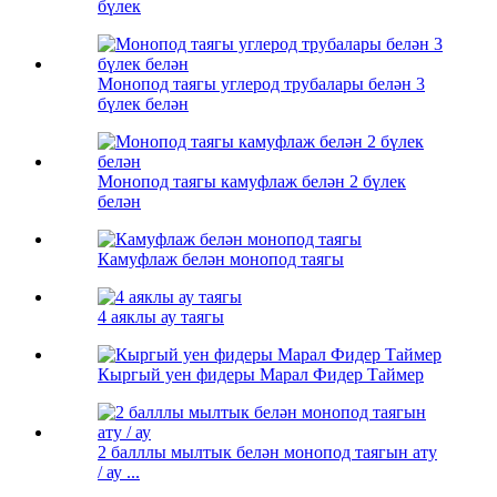
бүлек
Монопод таягы углерод трубалары белән 3
бүлек белән
Монопод таягы камуфлаж белән 2 бүлек
белән
Камуфлаж белән монопод таягы
4 аяклы ау таягы
Кыргый уен фидеры Марал Фидер Таймер
2 балллы мылтык белән монопод таягын ату
/ ау ...