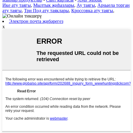
Ике ату таягы
,
Мылтык җиһазлары
,
Ау таягы
,
Apsыела торган
ату таягы
,
Три Под ату таяклары
,
Кроссовка ату таягы
,
Электрон почта җибәрегез
x