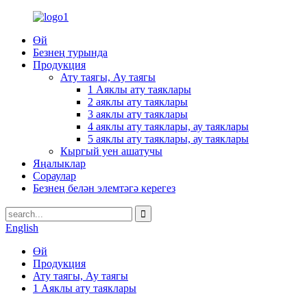
Өй
Безнең турында
Продукция
Ату таягы, Ау таягы
1 Аяклы ату таяклары
2 аяклы ату таяклары
3 аяклы ату таяклары
4 аяклы ату таяклары, ау таяклары
5 аяклы ату таяклары, ау таяклары
Кыргый уен ашатучы
Яңалыклар
Сораулар
Безнең белән элемтәгә керегез
English
Өй
Продукция
Ату таягы, Ау таягы
1 Аяклы ату таяклары