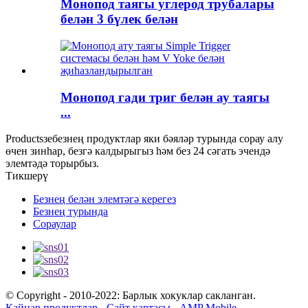
Монопод таягы углерод трубалары
белән 3 бүлек белән
Монопод гади триг белән ау таягы
...
Productsзебезнең продуктлар яки бәяләр турында сорау алу
өчен зинһар, безгә калдырыгыз һәм без 24 сәгать эчендә
элемтәдә торырбыз.
Тикшерү
Безнең белән элемтәгә керегез
Безнең турында
Сораулар
© Copyright - 2010-2022: Барлык хокуклар сакланган.
Кайнар продуктлар
-
Сайт картасы
-
AMP Mobile