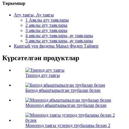
Төркемнәр
Ату таягы, Ау таягы
1 Аяклы ату таяклары
2 аяклы ату таяклары
3 аяклы ату таяклары
4 аяклы ату таяклары, ау таяклары
5 аяклы ату таяклары, ау таяклары
Кыргый уен фидеры Марал Фидер Таймер
Күрсәтелгән продуктлар
Трипод ату таягы
Бипод ябыштырылган трубалар белән
Монопод ябыштырылган трубалар белән
Монопод таягы углерод трубалары белән 2