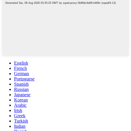
English
French
German
Portuguese
Spanish
Russian
Japanese
Korean
Arabic
Irish
Greek
Turkish
Italian