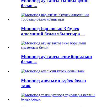
Монопод ау таягы тышкы флип
белән ...
Монопод һәр аягын 3 бүлек
алюминий белән ябыштыра ...
Монопод ау таягы эчке борылыш
белән ...
Монопод апельсин күбек белән
таяк