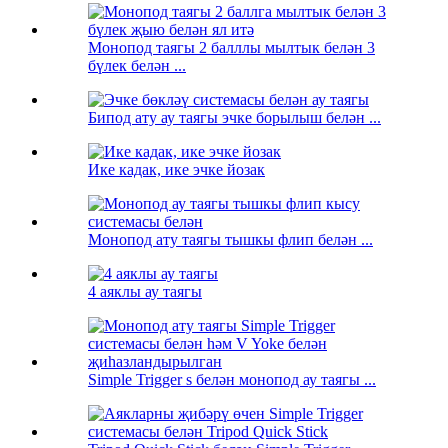
Монопод таягы 2 балллы мылтык белән 3
бүлек белән ...
Бипод ату ау таягы эчке борылыш белән ...
Ике кадак, ике эчке йозак
Монопод ату таягы тышкы флип белән ...
4 аяклы ау таягы
Simple Trigger s белән монопод ау таягы ...