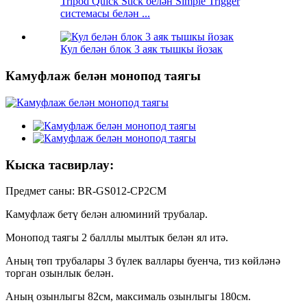
Tripod Quick Stick белән Simple Trigger
системасы белән ...
Кул белән блок 3 аяк тышкы йозак
Камуфлаж белән монопод таягы
Кыска тасвирлау:
Предмет саны: BR-GS012-CP2CM
Камуфлаж бетү белән алюминий трубалар.
Монопод таягы 2 балллы мылтык белән ял итә.
Аның төп трубалары 3 бүлек валлары буенча, тиз көйләнә
торган озынлык белән.
Аның озынлыгы 82см, максималь озынлыгы 180см.